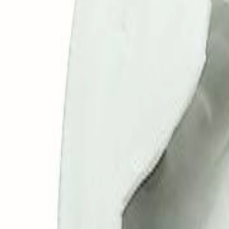
0
Carrinho