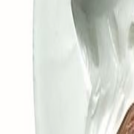
Todos
|
Promoções
Mais Vendidos
Lançamentos
|
Moldes de Silicone
Natal
Páscoa
Festa Infantil
Dia das Crianças
Aniversário
Halloween
Informe seu CEP