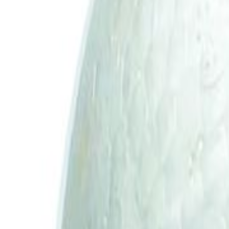
0
Carrinho