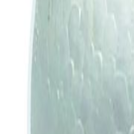
Todos
|
Promoções
Mais Vendidos
Lançamentos
|
Moldes de Silicone
Natal
Páscoa
Festa Infantil
Dia das Crianças
Aniversário
Halloween
Informe seu CEP