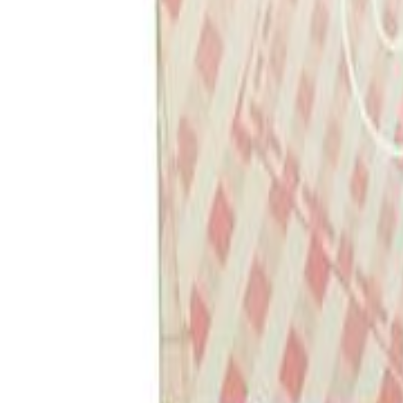
0
Carrinho