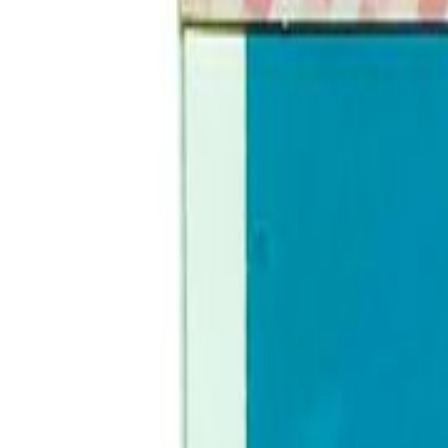
Todos
|
Promoções
Mais Vendidos
Lançamentos
|
Moldes de Silicone
Natal
Páscoa
Festa Infantil
Dia das Crianças
Aniversário
Halloween
Informe seu CEP