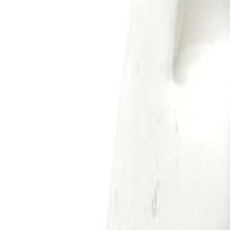
Todos
|
Promoções
Mais Vendidos
Lançamentos
|
Moldes de Silicone
Natal
Páscoa
Festa Infantil
Dia das Crianças
Aniversário
Halloween
Informe seu CEP