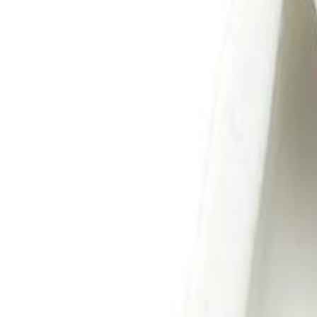
0
Carrinho