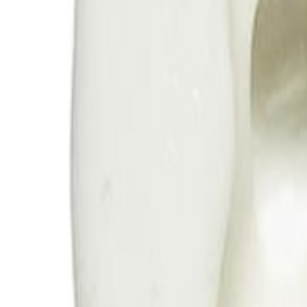
0
Carrinho