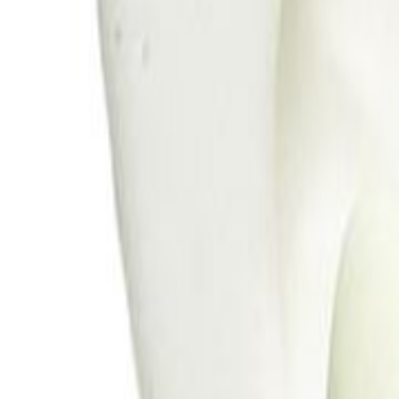
Todos
|
Promoções
Mais Vendidos
Lançamentos
Vistos Recentemente
|
Moldes de Silicone
Natal
Páscoa
Festa Infantil
Dia das Crianças
Aniversário
Halloween
Informe seu CEP