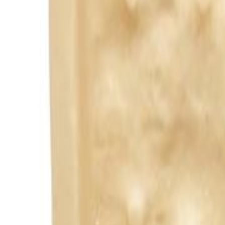
Todos
|
Promoções
Mais Vendidos
Lançamentos
Vistos Recentemente
|
Moldes de Silicone
Natal
Páscoa
Festa Infantil
Dia das Crianças
Aniversário
Halloween
Informe seu CEP