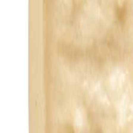
0
Carrinho