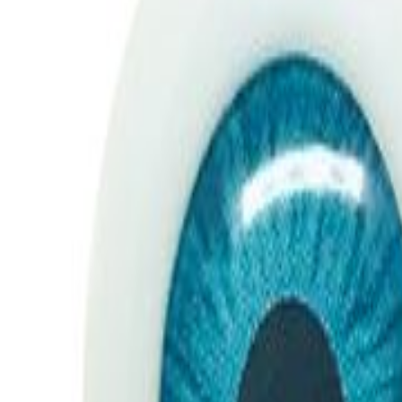
Todos
|
Promoções
Mais Vendidos
Lançamentos
Vistos Recentemente
|
Moldes de Silicone
Natal
Páscoa
Festa Infantil
Dia das Crianças
Aniversário
Halloween
Informe seu CEP