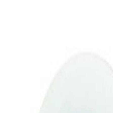
0
Carrinho