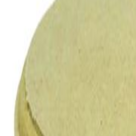
Todos
|
Promoções
Mais Vendidos
Lançamentos
Vistos Recentemente
|
Moldes de Silicone
Natal
Páscoa
Festa Infantil
Dia das Crianças
Aniversário
Halloween
Informe seu CEP