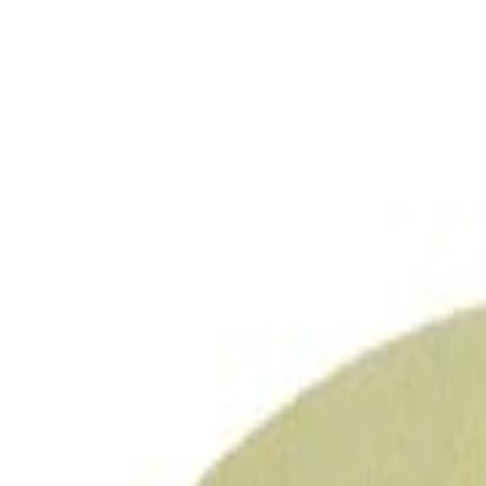
0
Carrinho