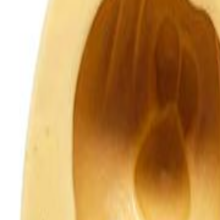
0
Carrinho