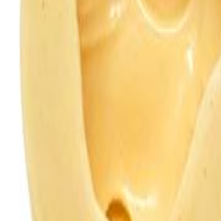
Todos
|
Promoções
Mais Vendidos
Lançamentos
|
Moldes de Silicone
Natal
Páscoa
Festa Infantil
Dia das Crianças
Aniversário
Halloween
Informe seu CEP