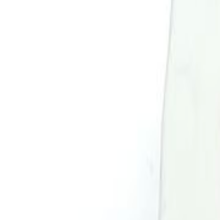
0
Carrinho