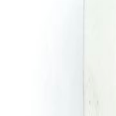
Todos
|
Promoções
Mais Vendidos
Lançamentos
|
Moldes de Silicone
Natal
Páscoa
Festa Infantil
Dia das Crianças
Aniversário
Halloween
Informe seu CEP