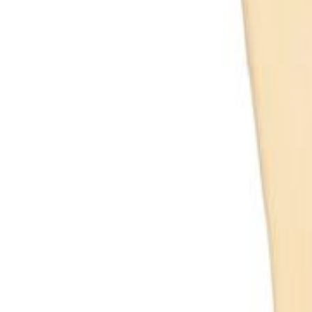
Todos
|
Promoções
Mais Vendidos
Lançamentos
Vistos Recentemente
|
Moldes de Silicone
Natal
Páscoa
Festa Infantil
Dia das Crianças
Aniversário
Halloween
Informe seu CEP