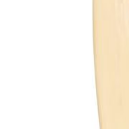
0
Carrinho